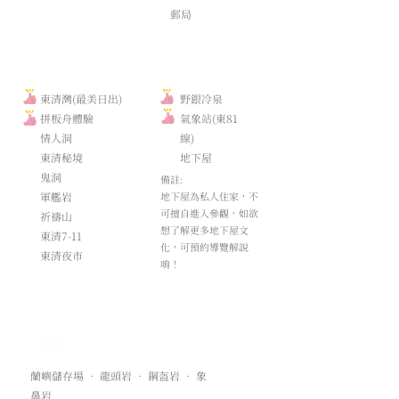
​郵局
· ​東清部落景點 ·
· ​野銀部落景點 ·
東清灣(最美日出)
野銀冷泉
​拼板舟體驗
​氣象站(東81
情人洞
線)
東清秘境
地下屋
鬼洞
​備註:
軍艦岩
地下屋為私人住家，不
可擅自進入參觀，如欲
​祈禱山
想了解更多地下屋文
東清7-11
化，可預約導覽解說
東清夜市
唷！
·
​南端
·
蘭嶼儲存場 ‧ 龍頭岩 ‧ 鋼盔岩 ‧ ​象
鼻岩