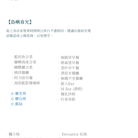
【島嶼食光】
島上各店家營業時間與公休日不盡相同，建議出發前先電
話確認或上網查詢，以免撲空。
∞ ​紅頭部落 ∞
∞ ​漁人部落 ∞
．藍的魚合菜
．
施路岸早餐
．蘭嶼海產合菜
．
綠森堡早餐
．蝴蝶蘭合菜
．
蒸吟早午餐
．晴西餐廳
．
漂流木餐廳
．阿力給早餐
．
無餓不坐餐廳
．海很藍影像咖啡
．
旅人Bar
．
M Bar (酒吧)
☆ 衛生所
．
爆乳珍奶
☆ 鄉公所
．
叮哥茶飲
☆ 郵局
∞ ​椰油部落 ∞
∞ ​朗島部落 ∞
．
麵小妹
．
Dovanwa 在海