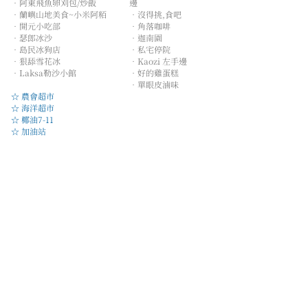
．
阿東飛魚卵刈包/炒飯
邊
．
蘭嶼山地美食~小米阿粨
．
沒得挑,食吧
．
開元小吃部
．
角落咖啡
．
瑟郎冰沙
．
迦南園
．
島民冰狗店
．
私宅停院
．
狠舔雪花冰
．
Kaozi 左手邊
．
Laksa勒沙小館
．
好的雞蛋糕
．
單眼皮滷味
☆ 農會超市
☆ 海洋超市
☆ 椰油7-11
☆ 加油站
∞ ​野銀部落 ∞
∞ ​東清部落 ∞
．
十一鄰Bar
．
美亞美早餐
．
十三鄰手搖飲
．
樓下早餐
．
1984鐵皮屋早餐
．
大勇早餐​
．
海廢食堂
．
東清三十三早餐
．
197食堂
．
以斯拉泰式烤肉飯
．
聖恩羊肉
．
野孩子
．
宇羽壽司
．
人魚和貓
．
孵日手製冰淇淋
．
咕漫米善餐旅
．
島旦嶼漢堡
☆
傳統地下屋
．
小院inaorod