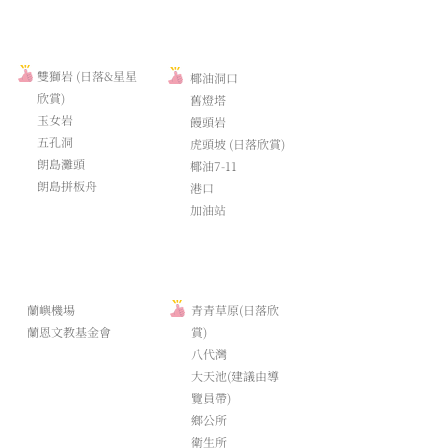
· ​朗島部落景點 ·
· ​椰油部落景點 ·
​雙獅岩 (日落&星星
椰油洞口​
欣賞)
舊燈塔
玉女岩
​饅頭岩
​五孔洞
​虎頭坡 (日落欣賞)
​朗島灘頭
椰油7-11
​朗島拼板舟
港口
​加油站
· ​漁人部落景點 ·
· ​紅頭部落景點 ·
​蘭嶼機場
青青草原(日落欣
蘭恩文教基金會
賞)
​八代灣
​大天池(建議由導
覽員帶)
鄉公所
衛生所